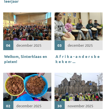
leerjaar
06
december 2025
03
december 2025
Welkom, Sinterklaas en
A f r i k a - a n d e r s b e
pieten!
k e k e n- ...
02
december 2025
30
november 2025