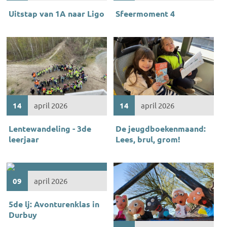
Uitstap van 1A naar Ligo
Sfeermoment 4
14
april 2026
14
april 2026
Lentewandeling - 3de
De jeugdboekenmaand:
leerjaar
Lees, brul, grom!
09
april 2026
5de lj: Avonturenklas in
Durbuy