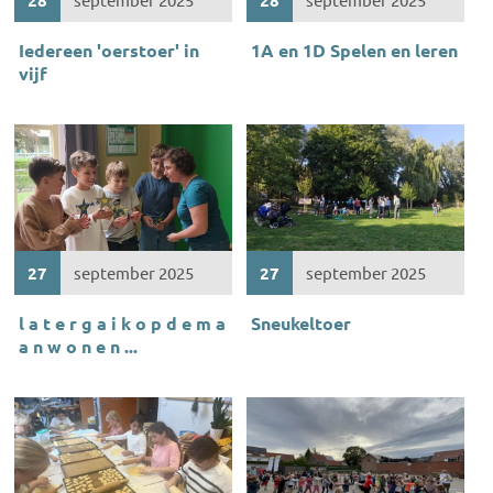
Iedereen 'oerstoer' in
1A en 1D Spelen en leren
vijf
27
september 2025
27
september 2025
l a t e r g a i k o p d e m a
Sneukeltoer
a n w o n e n ...