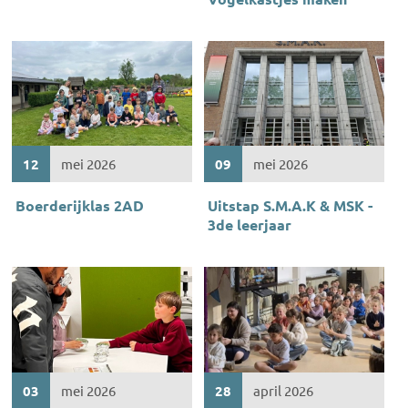
12
mei 2026
09
mei 2026
Boerderijklas 2AD
Uitstap S.M.A.K & MSK -
3de leerjaar
03
mei 2026
28
april 2026