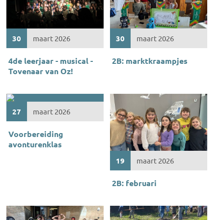
30
maart 2026
30
maart 2026
4de leerjaar - musical -
2B: marktkraampjes
Tovenaar van Oz!
27
maart 2026
Voorbereiding
avonturenklas
19
maart 2026
2B: februari