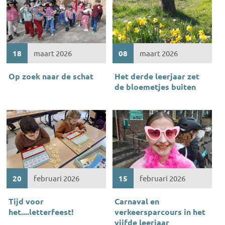
18
maart 2026
08
maart 2026
Op zoek naar de schat
Het derde leerjaar zet
de bloemetjes buiten
20
februari 2026
15
februari 2026
Tijd voor
Carnaval en
het....letterfeest!
verkeersparcours in het
vijfde leerjaar