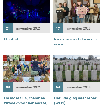
21
november 2025
17
november 2025
Fluofuif
h a n d e n u i t d e m o u
w e n ...
05
november 2025
04
november 2025
De moestuin, chalet en
Het 5de ging naar Ieper
zithoek voor het eerste,
(WO1)