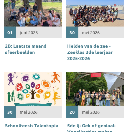
01
juni 2026
30
mei 2026
2B: Laatste maand
Helden van de zee -
sfeerbeelden
Zeeklas 3de leerjaar
2025-2026
30
mei 2026
20
mei 2026
Schoolfeest: Talentopia
5de lj: Gek of geniaal:
Vogelkastjes maken