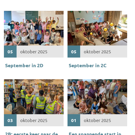
05
oktober 2025
05
oktober 2025
September in 2D
September in 2C
03
oktober 2025
01
oktober 2025
2B: eerste keer naar de
Een spannende start in