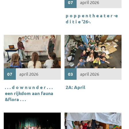
07
april 2026
p o p p e n t h e a t e r -e
d i t i e '26-.
07
april 2026
03
april 2026
. . . d o w n u n d e r . . .
2A: April
een rijkdom aan fauna
&flora . . .