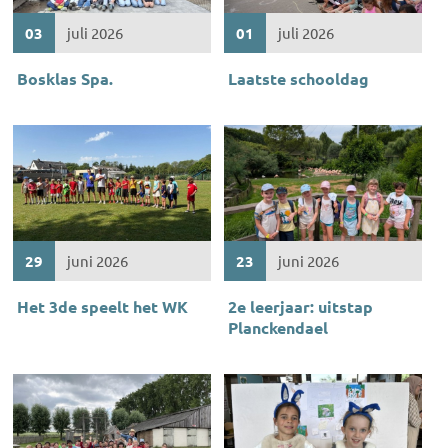
03
juli 2026
01
juli 2026
Bosklas Spa.
Laatste schooldag
29
juni 2026
23
juni 2026
Het 3de speelt het WK
2e leerjaar: uitstap
Planckendael