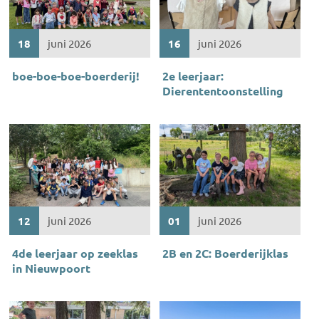
18
juni 2026
16
juni 2026
boe-boe-boe-boerderij!
2e leerjaar:
Dierententoonstelling
12
juni 2026
01
juni 2026
4de leerjaar op zeeklas
2B en 2C: Boerderijklas
in Nieuwpoort