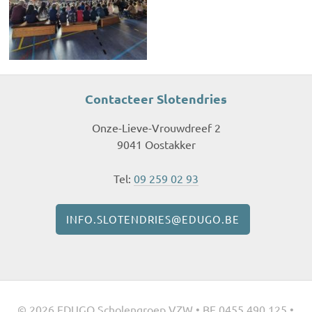
Contacteer Slotendries
Onze-Lieve-Vrouwdreef 2
9041 Oostakker
Tel:
09 259 02 93
INFO.SLOTENDRIES@EDUGO.BE
© 2026 EDUGO Scholengroep VZW • BE 0455.490.125 •