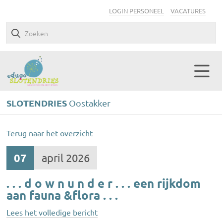
LOGIN PERSONEEL
VACATURES
SLOTENDRIES
Oostakker
Terug naar het overzicht
07
april 2026
. . . d o w n u n d e r . . . een rijkdom
aan fauna &flora . . .
Lees het volledige bericht