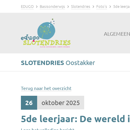
EDUGO
Basisonderwijs
Slotendries
Foto's
5de leerja
ALGEMEE
SLOTENDRIES
Oostakker
Terug naar het overzicht
26
oktober 2025
5de leerjaar: De wereld 
Lees het volledige bericht