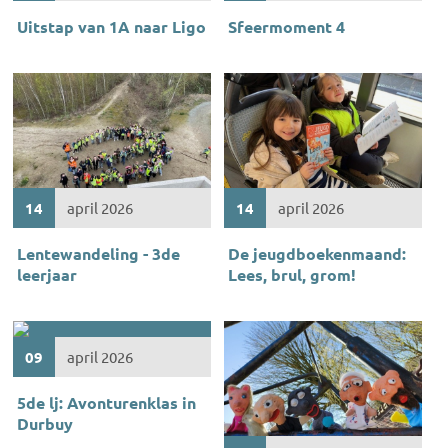
Uitstap van 1A naar Ligo
Sfeermoment 4
14
april 2026
14
april 2026
Lentewandeling - 3de
De jeugdboekenmaand:
leerjaar
Lees, brul, grom!
09
april 2026
5de lj: Avonturenklas in
Durbuy