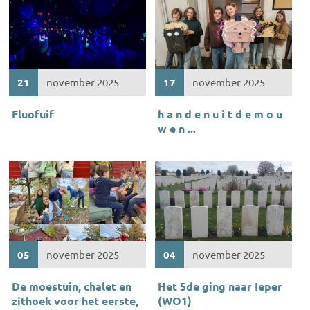
21
november 2025
17
november 2025
Fluofuif
h a n d e n u i t d e m o u
w e n ...
05
november 2025
04
november 2025
De moestuin, chalet en
Het 5de ging naar Ieper
zithoek voor het eerste,
(WO1)