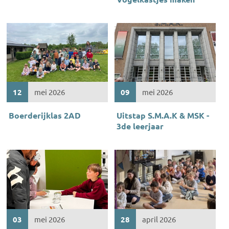
12
mei 2026
09
mei 2026
Boerderijklas 2AD
Uitstap S.M.A.K & MSK -
3de leerjaar
03
mei 2026
28
april 2026