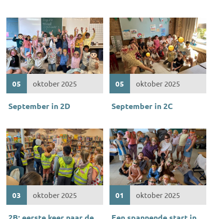
05
oktober 2025
05
oktober 2025
September in 2D
September in 2C
03
oktober 2025
01
oktober 2025
2B: eerste keer naar de
Een spannende start in