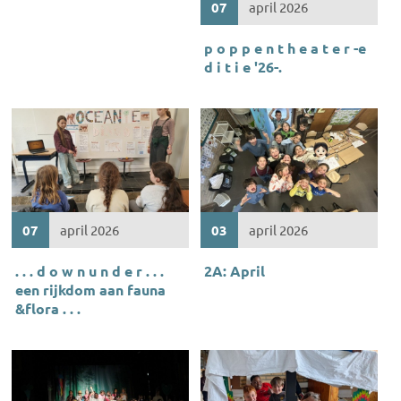
07
april 2026
p o p p e n t h e a t e r -e
d i t i e '26-.
07
april 2026
03
april 2026
. . . d o w n u n d e r . . .
2A: April
een rijkdom aan fauna
&flora . . .