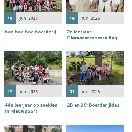
18
juni 2026
16
juni 2026
boe-boe-boe-boerderij!
2e leerjaar:
Dierententoonstelling
12
juni 2026
01
juni 2026
4de leerjaar op zeeklas
2B en 2C: Boerderijklas
in Nieuwpoort