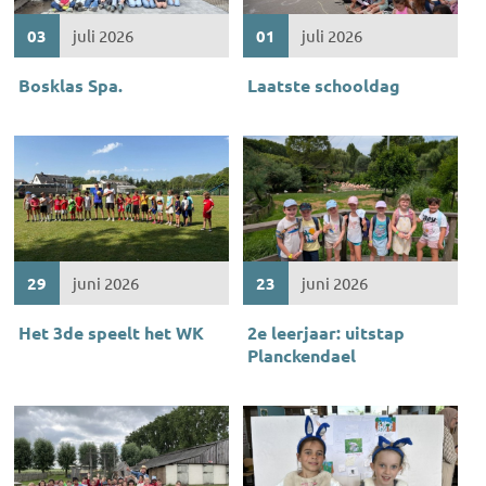
03
juli 2026
01
juli 2026
Bosklas Spa.
Laatste schooldag
29
juni 2026
23
juni 2026
Het 3de speelt het WK
2e leerjaar: uitstap
Planckendael