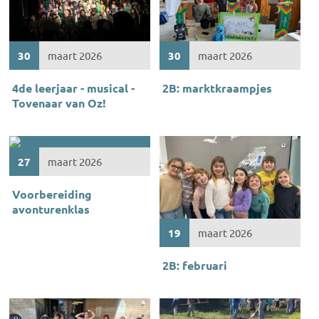
30
maart 2026
30
maart 2026
4de leerjaar - musical -
2B: marktkraampjes
Tovenaar van Oz!
27
maart 2026
Voorbereiding
avonturenklas
19
maart 2026
2B: februari