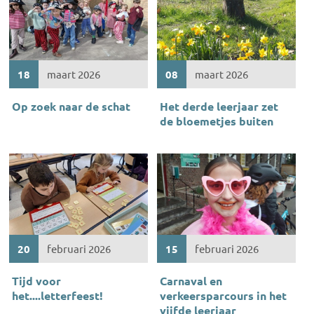
18
maart 2026
08
maart 2026
Op zoek naar de schat
Het derde leerjaar zet
de bloemetjes buiten
20
februari 2026
15
februari 2026
Tijd voor
Carnaval en
het....letterfeest!
verkeersparcours in het
vijfde leerjaar