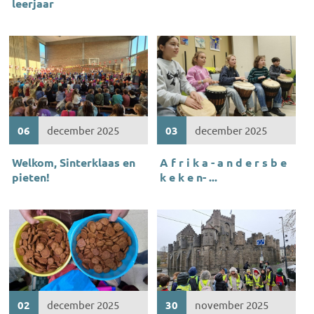
leerjaar
06
december 2025
03
december 2025
Welkom, Sinterklaas en
A f r i k a - a n d e r s b e
pieten!
k e k e n- ...
02
december 2025
30
november 2025