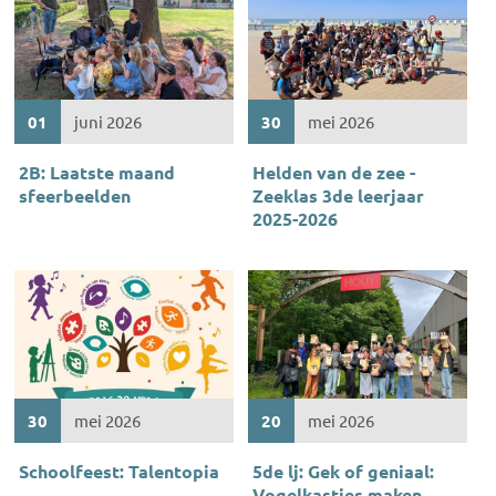
01
juni 2026
30
mei 2026
2B: Laatste maand
Helden van de zee -
sfeerbeelden
Zeeklas 3de leerjaar
2025-2026
30
mei 2026
20
mei 2026
Schoolfeest: Talentopia
5de lj: Gek of geniaal:
Vogelkastjes maken