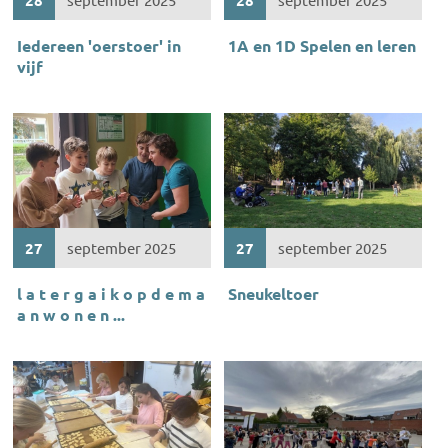
Iedereen 'oerstoer' in
1A en 1D Spelen en leren
vijf
27
september 2025
27
september 2025
l a t e r g a i k o p d e m a
Sneukeltoer
a n w o n e n ...