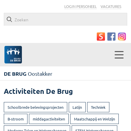
LOGIN PERSONEEL
VACATURES
DE BRUG
Oostakker
Activiteiten De Brug
Schoolbrede belevingsprojecten
Latijn
Techniek
B-stroom
middagactiviteiten
Maatschappij en Welzijn
Moderne Talen en Wetenschappen
STEM-Wetenschappen