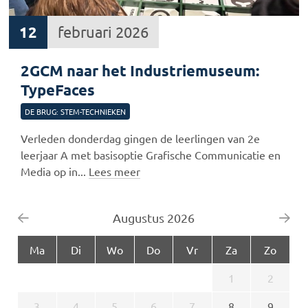
12
februari 2026
2GCM naar het Industriemuseum:
TypeFaces
DE BRUG: STEM-TECHNIEKEN
Verleden donderdag gingen de leerlingen van 2e
leerjaar A met basisoptie Grafische Communicatie en
Media op in...
Lees meer
Augustus 2026
Ma
Di
Wo
Do
Vr
Za
Zo
1
2
3
4
5
6
7
8
9