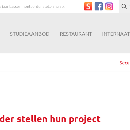
 jaar Lasser-monteerder stellen hun p...
STUDIEAANBOD
RESTAURANT
INTERNAAT
Secun
der stellen hun project