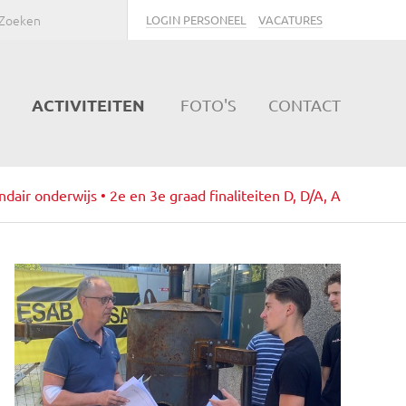
LOGIN PERSONEEL
VACATURES
ACTIVITEITEN
FOTO'S
CONTACT
dair onderwijs • 2e en 3e graad finaliteiten D, D/A, A