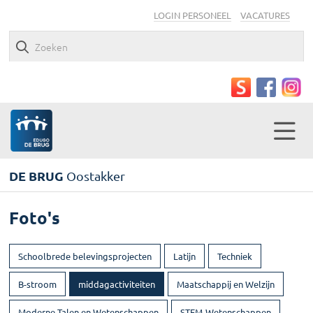
LOGIN PERSONEEL
VACATURES
DE BRUG
Oostakker
Foto's
Schoolbrede belevingsprojecten
Latijn
Techniek
B-stroom
middagactiviteiten
Maatschappij en Welzijn
Moderne Talen en Wetenschappen
STEM-Wetenschappen