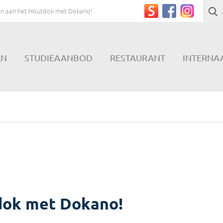
sen aan het Houtdok met Dokano!
EN
STUDIEAANBOD
RESTAURANT
INTERNA
tdok met Dokano!