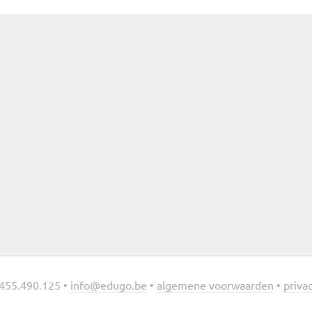
455.490.125 •
info@edugo.be
•
algemene voorwaarden
•
privac