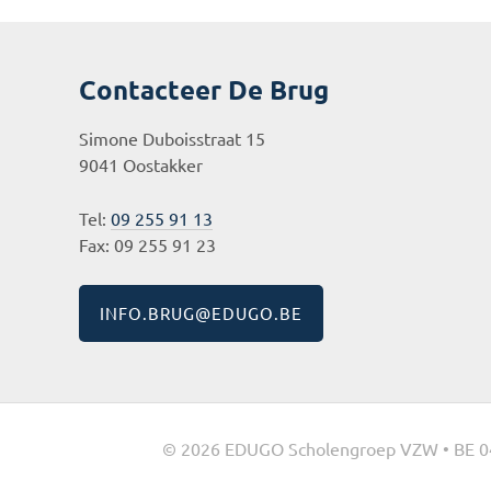
Contacteer De Brug
Simone Duboisstraat 15
9041 Oostakker
Tel:
09 255 91 13
Fax: 09 255 91 23
INFO.BRUG@EDUGO.BE
© 2026 EDUGO Scholengroep VZW • BE 0