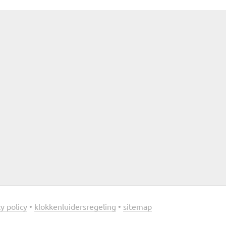
y policy
•
klokkenluidersregeling
•
sitemap