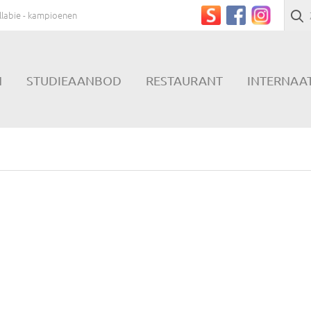
labie - kampioenen
N
STUDIEAANBOD
RESTAURANT
INTERNAA