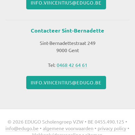
INFO.VINCENTIUS@EDUGO.BE
Contacteer Sint-Bernadette
Sint-Bernadettestraat 249
9000 Gent
Tel:
0468 42 64 61
INFO.VINCENTIUS@EDUGO.BE
© 2026 EDUGO Scholengroep VZW • BE 0455.490.125 •
info@edugo.be
•
algemene voorwaarden
•
privacy policy
•
klokkenluidersregeling
•
sitemap