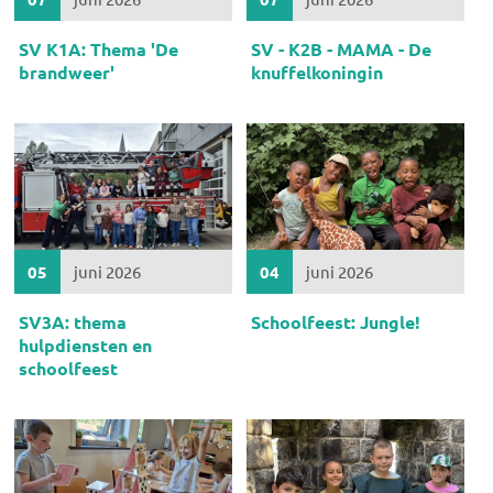
SV K1A: Thema 'De
SV - K2B - MAMA - De
brandweer'
knuffelkoningin
05
juni 2026
04
juni 2026
SV3A: thema
Schoolfeest: Jungle!
hulpdiensten en
schoolfeest