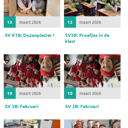
13
maart 2026
12
maart 2026
SV K1B: Dozenplezier !
SV5B: Proefjes in de
klas!
10
maart 2026
10
maart 2026
SV 2B: Februari
SV 2B: Februari