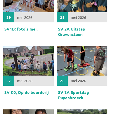
29
mei 2026
28
mei 2026
SV1B: foto's mei.
SV 2A Uitstap
Gravensteen
27
mei 2026
26
mei 2026
SV K0; Op de boerderij
SV 2A Sportdag
Puyenbroeck