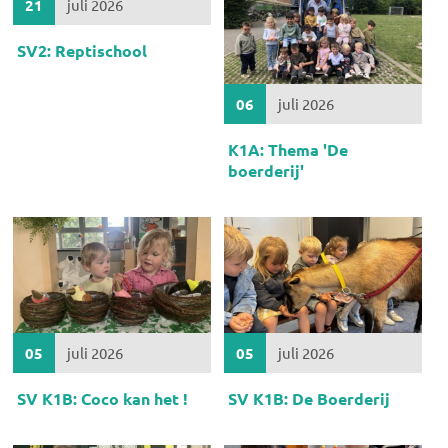
21
juli 2026
SV2: Reptischool
06
juli 2026
K1A: Thema 'De
boerderij'
05
juli 2026
05
juli 2026
SV K1B: Coco kan het !
SV K1B: De Boerderij