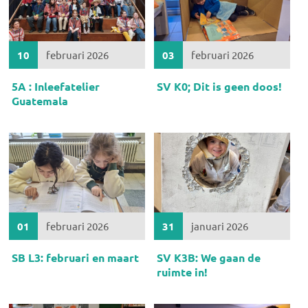
10
februari 2026
03
februari 2026
5A : Inleefatelier
SV K0; Dit is geen doos!
Guatemala
01
februari 2026
31
januari 2026
SB L3: februari en maart
SV K3B: We gaan de
ruimte in!