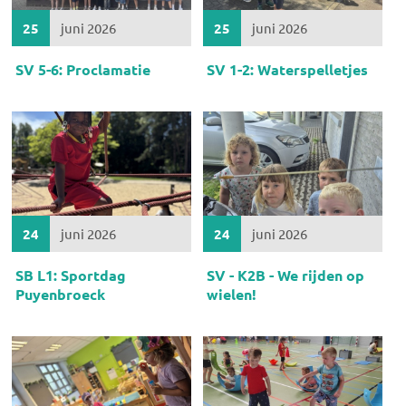
25
juni 2026
25
juni 2026
SV 5-6: Proclamatie
SV 1-2: Waterspelletjes
24
juni 2026
24
juni 2026
SB L1: Sportdag
SV - K2B - We rijden op
Puyenbroeck
wielen!