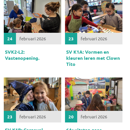
24
februari 2026
23
februari 2026
SVK2-L2:
SV K1A: Vormen en
Vastenopening.
kleuren leren met Clown
Tito
23
februari 2026
20
februari 2026
SV K1B: Carnaval
6A: uitstap naar