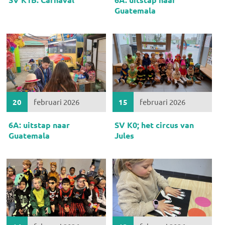
Guatemala
20
februari 2026
15
februari 2026
6A: uitstap naar
SV K0; het circus van
Guatemala
Jules