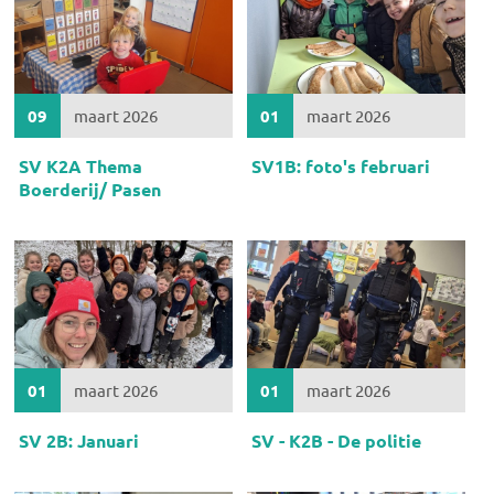
09
maart 2026
01
maart 2026
SV K2A Thema
SV1B: foto's februari
Boerderij/ Pasen
01
maart 2026
01
maart 2026
SV 2B: Januari
SV - K2B - De politie