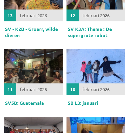
13
februari 2026
12
februari 2026
SV - K2B - Groarr, wilde
SV K3A: Thema : De
dieren
supergrote robot
11
februari 2026
10
februari 2026
SV5B: Guatemala
SB L3: januari