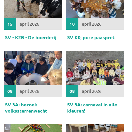
15
april 2026
10
april 2026
SV - K2B - De boerderij
SV K0; pure paaspret
08
april 2026
08
april 2026
SV 3A: bezoek
SV 3A: carnaval in alle
volkssterrenwacht
kleuren!