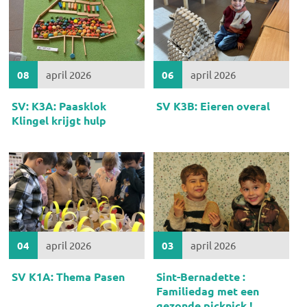
08
april 2026
06
april 2026
SV: K3A: Paasklok
SV K3B: Eieren overal
Klingel krijgt hulp
04
april 2026
03
april 2026
SV K1A: Thema Pasen
Sint-Bernadette :
Familiedag met een
gezonde picknick !