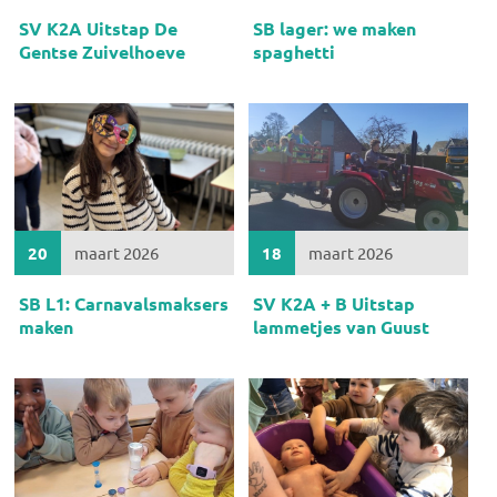
SV K2A Uitstap De
SB lager: we maken
Gentse Zuivelhoeve
spaghetti
20
maart 2026
18
maart 2026
SB L1: Carnavalsmaksers
SV K2A + B Uitstap
maken
lammetjes van Guust