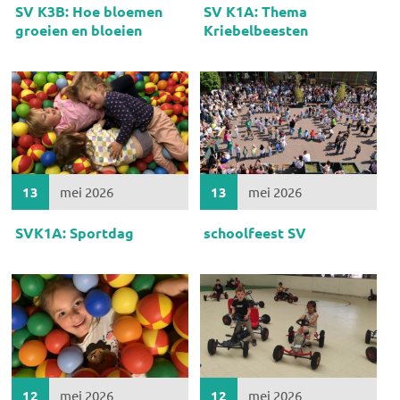
SV K3B: Hoe bloemen
SV K1A: Thema
groeien en bloeien
Kriebelbeesten
13
mei 2026
13
mei 2026
SVK1A: Sportdag
schoolfeest SV
12
mei 2026
12
mei 2026