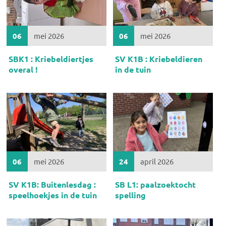
06
mei 2026
06
mei 2026
SBK1 : Kriebeldiertjes
SV K1B : Kriebeldieren
overal !
in de tuin
06
mei 2026
24
april 2026
SV K1B: Buitenlesdag :
SB L1: paalzoektocht
speelhoekjes in de tuin
spelling