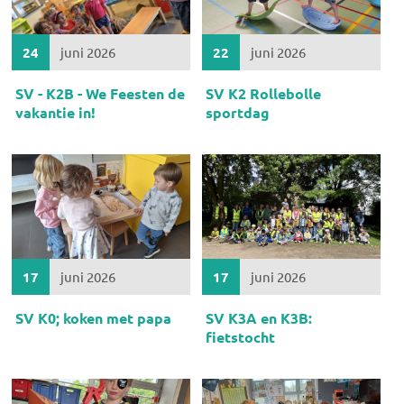
24
juni 2026
22
juni 2026
SV - K2B - We Feesten de
SV K2 Rollebolle
vakantie in!
sportdag
17
juni 2026
17
juni 2026
SV K0; koken met papa
SV K3A en K3B:
fietstocht