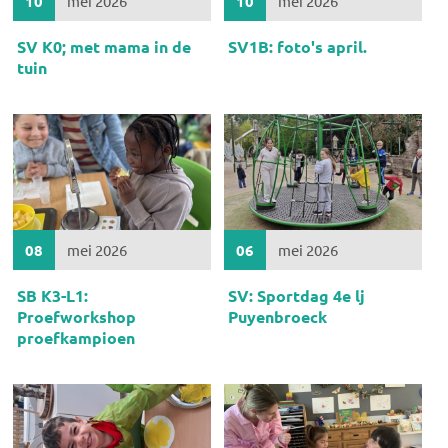
10
mei 2026
10
mei 2026
SV K0; met mama in de
SV1B: foto's april.
tuin
08
mei 2026
06
mei 2026
SB K3-L1:
SV: Sportdag 4e lj
Proefworkshop
Puyenbroeck
proefkampioen