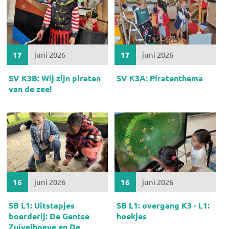
17
juni 2026
17
juni 2026
SV K3B: Wij zijn piraten
SV K3A: Piratenthema
van de zee!
16
juni 2026
16
juni 2026
SB L1: Uitstapjes
SB L1: overgang K3 - L1:
boerderij: De Gentse
hoekjes
Zuivelhoeve en De