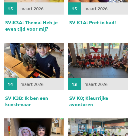
15
maart 2026
15
maart 2026
SV:K3A: Thema: Heb je
SV K1A: Pret in bad!
even tijd voor mij?
14
maart 2026
13
maart 2026
SV K3B: Ik ben een
SV K0; Kleurrijke
kunstenaar
avonturen