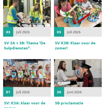
03
juli 2026
03
juli 2026
SV 3A + 3B: Thema 'De
SV K3B: Klaar voor de
hulpdiensten".
zomer!
01
juli 2026
30
juni 2026
SV: K3A: klaar voor de
SB proclamatie
zomer