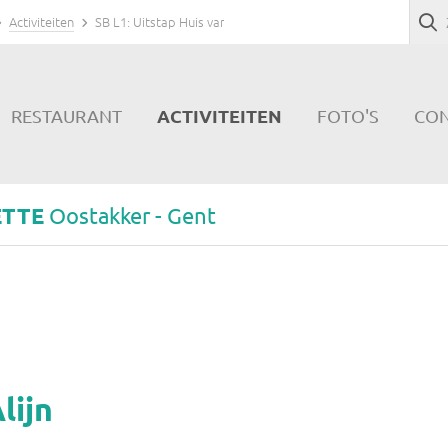
Activiteiten
SB L1: Uitstap Huis van Alijn
ACTIVITEITEN
RESTAURANT
FOTO'S
CO
ETTE
Oostakker - Gent
lijn