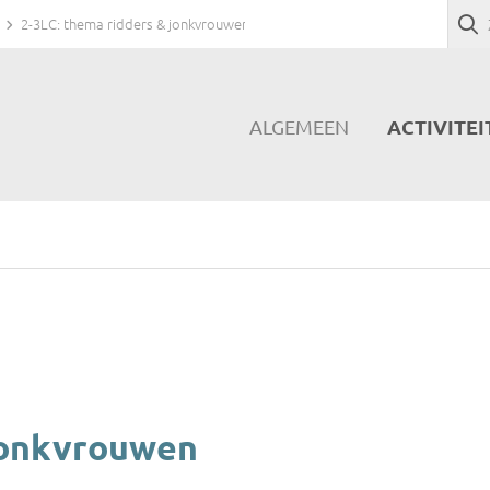
2-3LC: thema ridders & jonkvrouwen
ACTIVITEI
ALGEMEEN
 jonkvrouwen