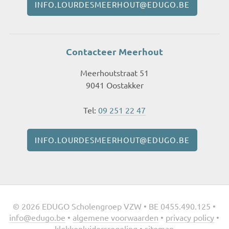
INFO.LOURDESMEERHOUT@EDUGO.BE
Contacteer Meerhout
Meerhoutstraat 51
9041 Oostakker
Tel:
09 251 22 47
INFO.LOURDESMEERHOUT@EDUGO.BE
© 2026 EDUGO Scholengroep VZW • BE 0455.490.125 •
info@edugo.be
•
algemene voorwaarden
•
privacy policy
•
klokkenluidersregeling
•
sitemap