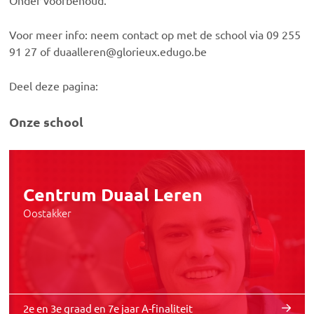
Onder voorbehoud.
Voor meer info: neem contact op met de school via 09 255
91 27 of duaalleren@glorieux.edugo.be
Deel deze pagina:
Onze school
Centrum Duaal Leren
Oostakker
2e en 3e graad en 7e jaar A-finaliteit