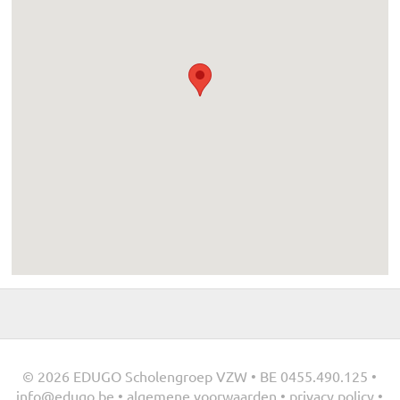
© 2026 EDUGO Scholengroep VZW • BE 0455.490.125 •
info@edugo.be
•
algemene voorwaarden
•
privacy policy
•