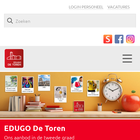
LOGIN PERSONEEL
VACATURES
EDUGO De Toren
Ons aanbod in de tweede graad