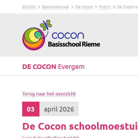
EDUGO
Basisonderwijs
De Cocon
Foto's
De Cocon s
DE COCON
Evergem
Terug naar het overzicht
03
april 2026
De Cocon schoolmoestu
Lees het volledige bericht