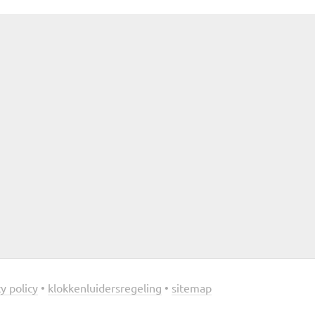
y policy
•
klokkenluidersregeling
•
sitemap