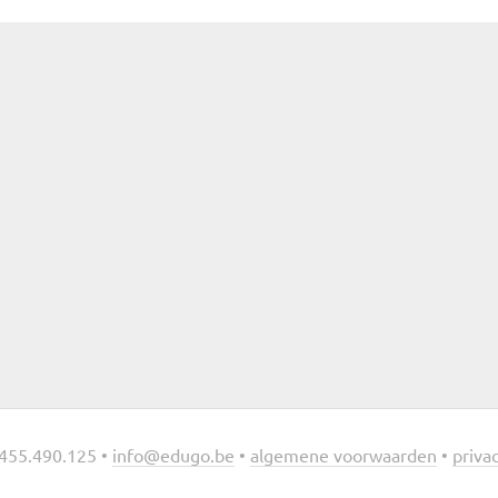
455.490.125 •
info@edugo.be
•
algemene voorwaarden
•
privac