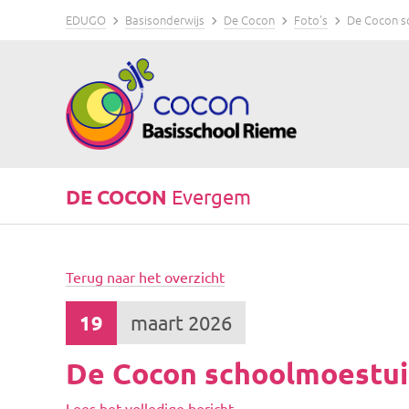
EDUGO
Basisonderwijs
De Cocon
Foto's
De Cocon s
DE COCON
Evergem
Terug naar het overzicht
19
maart 2026
De Cocon schoolmoestu
Lees het volledige bericht