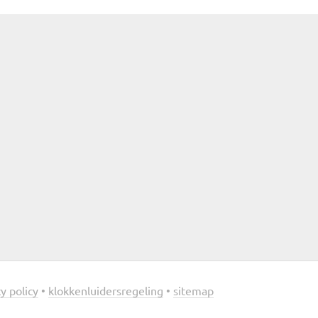
y policy
•
klokkenluidersregeling
•
sitemap