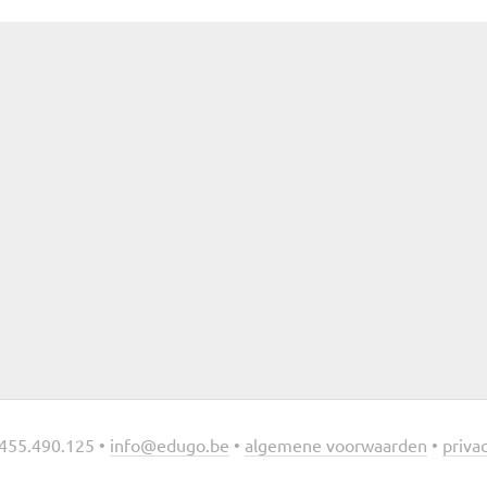
455.490.125 •
info@edugo.be
•
algemene voorwaarden
•
privac