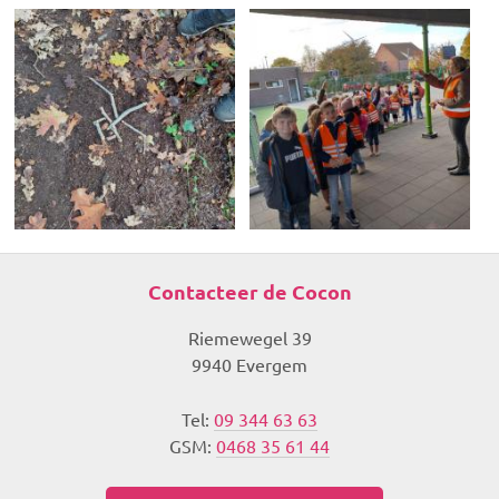
Contacteer de Cocon
Riemewegel 39
9940 Evergem
Tel:
09 344 63 63
GSM:
0468 35 61 44