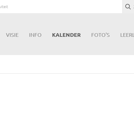
iteit
KALENDER
VISIE
INFO
FOTO'S
LEER