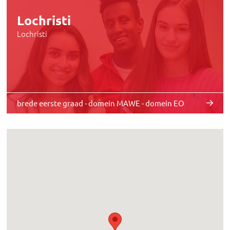
Lochristi
Lochristi
brede eerste graad - domein MAWE - domein EO