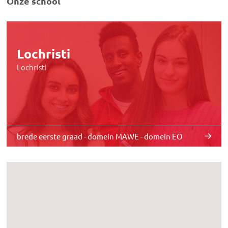
Onze school
Lochristi
Lochristi
brede eerste graad - domein MAWE - domein EO