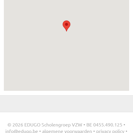
© 2026 EDUGO Scholengroep VZW • BE 0455.490.125 •
info@edugo.be
•
algemene voorwaarden
•
privacy policy
•