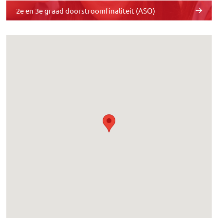
2e en 3e graad doorstroomfinaliteit (ASO)