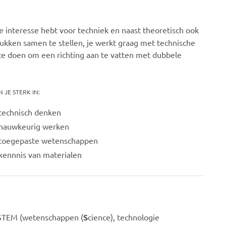
e interesse hebt voor techniek en naast theoretisch ook
tukken samen te stellen, je werkt graag met technische
te doen om een richting aan te vatten met dubbele
N JE STERK IN:
technisch denken
nauwkeurig werken
toegepaste wetenschappen
kennnis van materialen
 STEM (wetenschappen (
S
cience), technologie