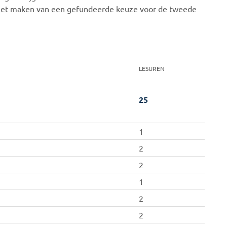
 het maken van een gefundeerde keuze voor de tweede
LESUREN
25
1
2
2
1
2
2