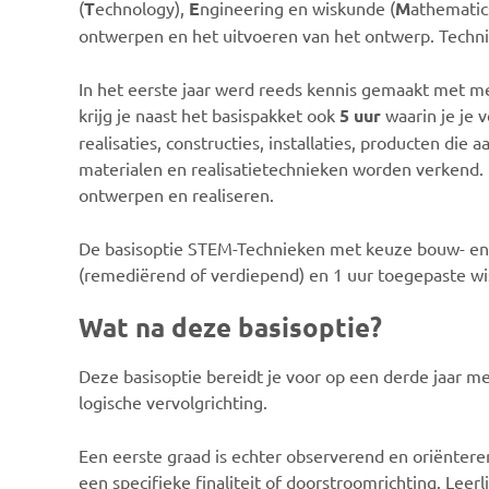
(
T
echnology),
E
ngineering en wiskunde (
M
athematics
ontwerpen en het uitvoeren van het ontwerp. Technie
In het eerste jaar werd reeds kennis gemaakt met met
krijg je naast het basispakket ook
5 uur
waarin je je
realisaties, constructies, installaties, producten die
materialen en realisatietechnieken worden verkend. 
ontwerpen en realiseren.
De basisoptie STEM-Technieken met keuze bouw- en
(remediërend of verdiepend) en 1 uur toegepaste 
Wat na deze basisoptie?
Deze basisoptie bereidt je voor op een derde jaar met
logische vervolgrichting.
Een eerste graad is echter observerend en oriënteren
een specifieke finaliteit of doorstroomrichting. Leer