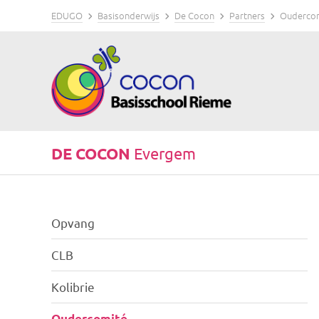
EDUGO
Basisonderwijs
De Cocon
Partners
Ouderco
DE COCON
Evergem
Opvang
CLB
Kolibrie
Oudercomité